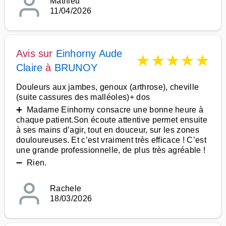
Mathieu
11/04/2026
Avis sur
Einhorny Aude
★
★
★
★
★
Claire
à
BRUNOY
Douleurs aux jambes, genoux (arthrose), cheville
(suite cassures des malléoles)+ dos
➕ Madame Einhorny consacre une bonne heure à
chaque patient.Son écoute attentive permet ensuite
à ses mains d’agir, tout en douceur, sur les zones
douloureuses. Et c’est vraiment très efficace ! C’est
une grande professionnelle, de plus très agréable !
➖ Rien.
Rachele
18/03/2026