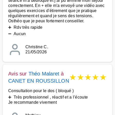
séance m'a débloqué et j'ai pu terminé mon séjour
correctement. En + elle m'a envoyé une vidéo avec
quelques exercices d'étirement que je pratique
régulièrement et quand je sens des tensions.
Osthéo que je peux fortement conseiller.
➕ Rdv très rapide
➖ Aucun
Christine C.
21/05/2026
Avis sur
Théo Malaret
à
★
★
★
★
★
CANET EN ROUSSILLON
Consultation pour le dos ( bloqué )
➕ Très professionnel , réactif et a l’écoute
Je recommande vivement