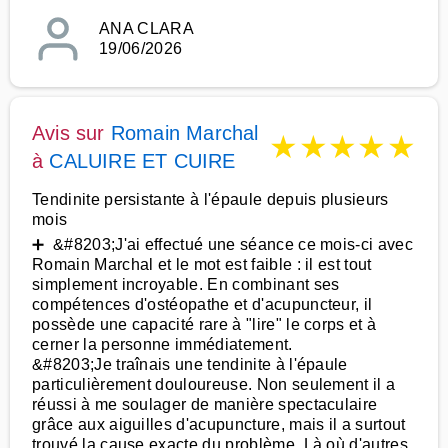
ANA CLARA
19/06/2026
Avis sur
Romain Marchal
★
★
★
★
★
à
CALUIRE ET CUIRE
Tendinite persistante à l'épaule depuis plusieurs
mois
➕ &#8203;J'ai effectué une séance ce mois-ci avec
Romain Marchal et le mot est faible : il est tout
simplement incroyable. En combinant ses
compétences d'ostéopathe et d'acupuncteur, il
possède une capacité rare à "lire" le corps et à
cerner la personne immédiatement.
&#8203;Je traînais une tendinite à l'épaule
particulièrement douloureuse. Non seulement il a
réussi à me soulager de manière spectaculaire
grâce aux aiguilles d'acupuncture, mais il a surtout
trouvé la cause exacte du problème. Là où d'autres