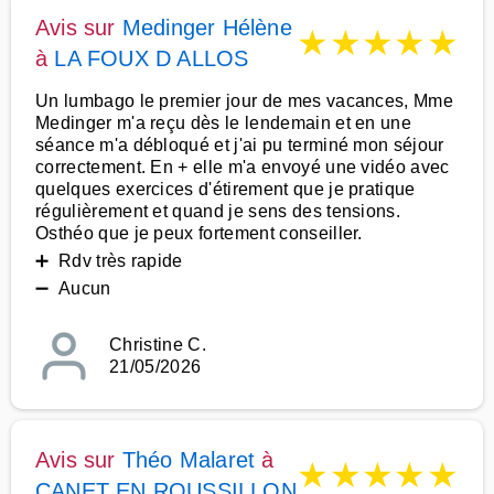
Avis sur
Medinger Hélène
★
★
★
★
★
à
LA FOUX D ALLOS
Un lumbago le premier jour de mes vacances, Mme
Medinger m'a reçu dès le lendemain et en une
séance m'a débloqué et j'ai pu terminé mon séjour
correctement. En + elle m'a envoyé une vidéo avec
quelques exercices d'étirement que je pratique
régulièrement et quand je sens des tensions.
Osthéo que je peux fortement conseiller.
➕ Rdv très rapide
➖ Aucun
Christine C.
21/05/2026
Avis sur
Théo Malaret
à
★
★
★
★
★
CANET EN ROUSSILLON