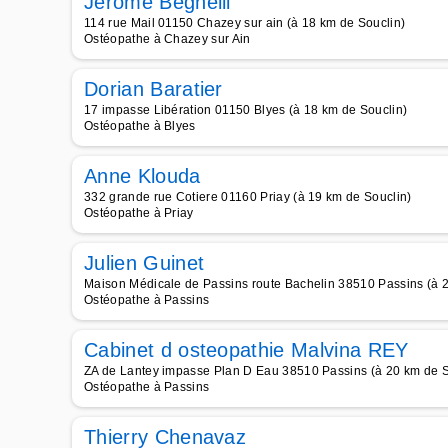
Jérôme Beghelli
114 rue Mail 01150 Chazey sur ain (à 18 km de Souclin)
Ostéopathe à Chazey sur Ain
Dorian Baratier
17 impasse Libération 01150 Blyes (à 18 km de Souclin)
Ostéopathe à Blyes
Anne Klouda
332 grande rue Cotiere 01160 Priay (à 19 km de Souclin)
Ostéopathe à Priay
Julien Guinet
Maison Médicale de Passins route Bachelin 38510 Passins (à 
Ostéopathe à Passins
Cabinet d osteopathie Malvina REY
ZA de Lantey impasse Plan D Eau 38510 Passins (à 20 km de S
Ostéopathe à Passins
Thierry Chenavaz