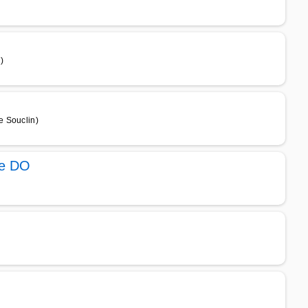
)
e Souclin)
he DO