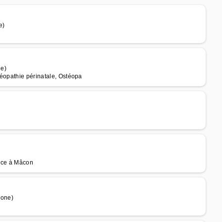
e)
ne)
téopathie périnatale, Ostéopa
uce à Mâcon
aone)