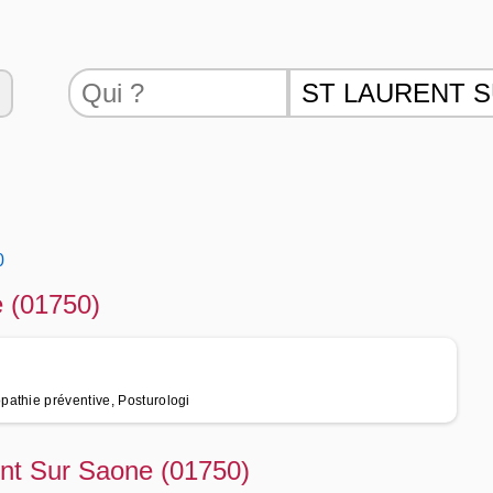
0
 (01750)
athie préventive, Posturologi
ent Sur Saone (01750)