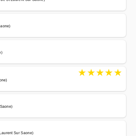
Saone)
e)
★
★
★
★
★
one)
 Saone)
Laurent Sur Saone)