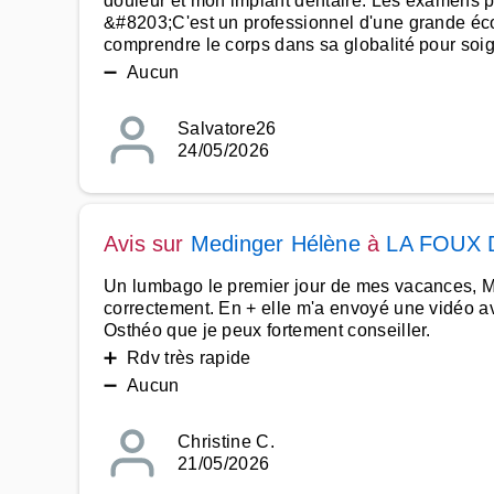
douleur et mon implant dentaire. Les examens pr
&#8203;C'est un professionnel d'une grande écou
comprendre le corps dans sa globalité pour soig
➖ Aucun
Salvatore26
24/05/2026
Avis sur
Medinger Hélène
à
LA FOUX 
Un lumbago le premier jour de mes vacances, M
correctement. En + elle m'a envoyé une vidéo av
Osthéo que je peux fortement conseiller.
➕ Rdv très rapide
➖ Aucun
Christine C.
21/05/2026