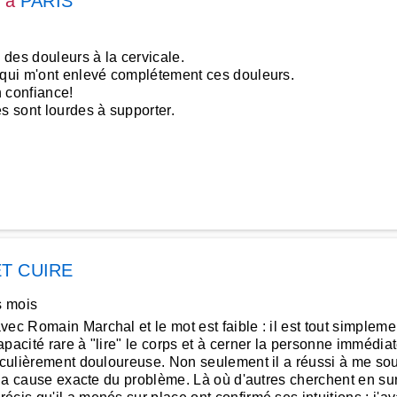
à
PARIS
des douleurs à la cervicale.
s qui m'ont enlevé complétement ces douleurs.
en confiance!
s sont lourdes à supporter.
ET CUIRE
s mois
vec Romain Marchal et le mot est faible : il est tout simple
pacité rare à "lire" le corps et à cerner la personne immédia
ticulièrement douloureuse. Non seulement il a réussi à me s
é la cause exacte du problème. Là où d'autres cherchent en surf