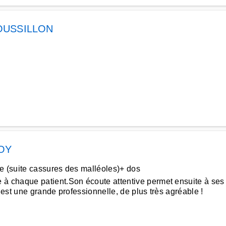
OUSSILLON
OY
e (suite cassures des malléoles)+ dos
haque patient.Son écoute attentive permet ensuite à ses ma
’est une grande professionnelle, de plus très agréable !