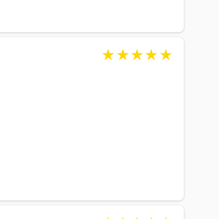
★
★
★
★
★