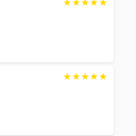
★
★
★
★
★
★
★
★
★
★