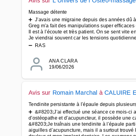
Avis sur
L Univers de l Ostéo-massage
Massage détente
➕ J'avais une migraine depuis des années dû à 
Greg m'a fait des manipulations super efficace
Il est à l'écoute et très patient. On se sent vite 
Je viendrai souvent car les tensions quotidienne
➖ RAS
ANA CLARA
19/06/2026
Avis sur
Romain Marchal
à
CALUIRE 
Tendinite persistante à l'épaule depuis plusieur
➕ &#8203;J'ai effectué une séance ce mois-ci a
d'ostéopathe et d'acupuncteur, il possède une ca
&#8203;Je traînais une tendinite à l'épaule par
aiguilles d'acupuncture, mais il a surtout trouv