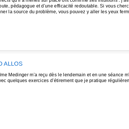
écis qu'il a menés sur place ont confirmé ses intuitions : j'
te, pédagogue et d'une efficacité redoutable. Si vous cherc
ner la source du problème, vous pouvez y aller les yeux ferm
D ALLOS
me Medinger m'a reçu dès le lendemain et en une séance m'a
ec quelques exercices d'étirement que je pratique régulière