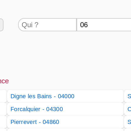
nce
Digne les Bains - 04000
S
Forcalquier - 04300
O
Pierrevert - 04860
S