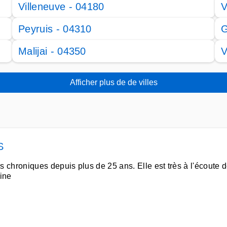
Villeneuve - 04180
V
Peyruis - 04310
G
Malijai - 04350
V
Afficher plus de de villes
S
chroniques depuis plus de 25 ans. Elle est très à l'écoute d
rine