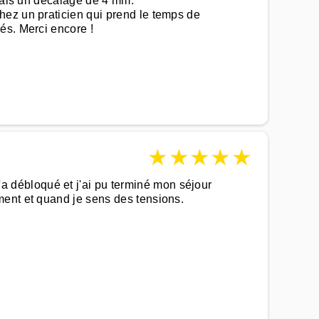
avais un décalage de 4 mm.
hez un praticien qui prend le temps de
és. Merci encore !
★
★
★
★
★
 débloqué et j'ai pu terminé mon séjour
ment et quand je sens des tensions.