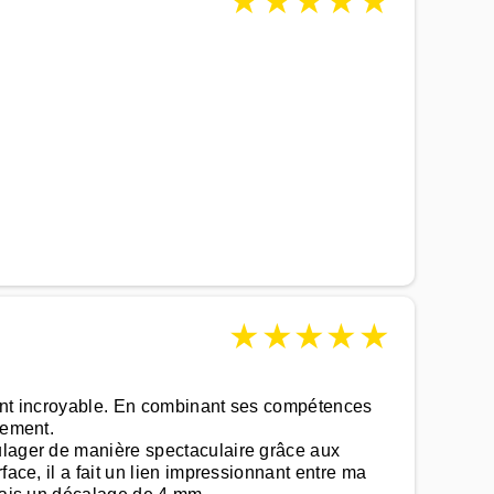
★
★
★
★
★
★
★
★
★
★
ment incroyable. En combinant ses compétences
tement.
oulager de manière spectaculaire grâce aux
ace, il a fait un lien impressionnant entre ma