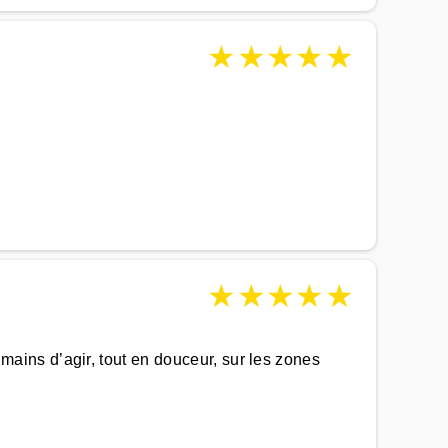
★
★
★
★
★
★
★
★
★
★
ins d’agir, tout en douceur, sur les zones