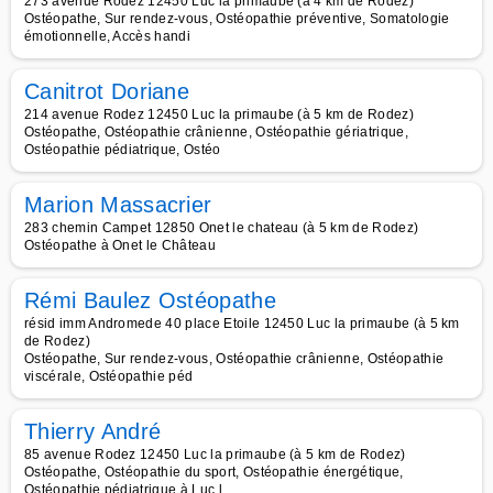
273 avenue Rodez 12450 Luc la primaube (à 4 km de Rodez)
Ostéopathe, Sur rendez-vous, Ostéopathie préventive, Somatologie
émotionnelle, Accès handi
Canitrot Doriane
214 avenue Rodez 12450 Luc la primaube (à 5 km de Rodez)
Ostéopathe, Ostéopathie crânienne, Ostéopathie gériatrique,
Ostéopathie pédiatrique, Ostéo
Marion Massacrier
283 chemin Campet 12850 Onet le chateau (à 5 km de Rodez)
Ostéopathe à Onet le Château
Rémi Baulez Ostéopathe
résid imm Andromede 40 place Etoile 12450 Luc la primaube (à 5 km
de Rodez)
Ostéopathe, Sur rendez-vous, Ostéopathie crânienne, Ostéopathie
viscérale, Ostéopathie péd
Thierry André
85 avenue Rodez 12450 Luc la primaube (à 5 km de Rodez)
Ostéopathe, Ostéopathie du sport, Ostéopathie énergétique,
Ostéopathie pédiatrique à Luc l