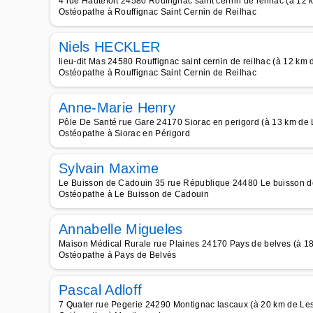
4 rue Hautefort 24580 Rouffignac saint cernin de reilhac (à 12
Ostéopathe à Rouffignac Saint Cernin de Reilhac
Niels HECKLER
lieu-dit Mas 24580 Rouffignac saint cernin de reilhac (à 12 km 
Ostéopathe à Rouffignac Saint Cernin de Reilhac
Anne-Marie Henry
Pôle De Santé rue Gare 24170 Siorac en perigord (à 13 km de 
Ostéopathe à Siorac en Périgord
Sylvain Maxime
Le Buisson de Cadouin 35 rue République 24480 Le buisson de
Ostéopathe à Le Buisson de Cadouin
Annabelle Migueles
Maison Médical Rurale rue Plaines 24170 Pays de belves (à 18
Ostéopathe à Pays de Belvès
Pascal Adloff
7 Quater rue Pegerie 24290 Montignac lascaux (à 20 km de Les