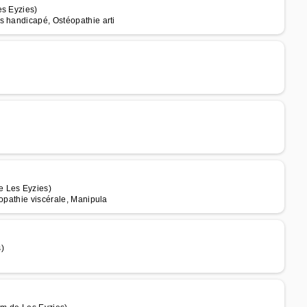
es Eyzies)
s handicapé, Ostéopathie arti
e Les Eyzies)
éopathie viscérale, Manipula
)