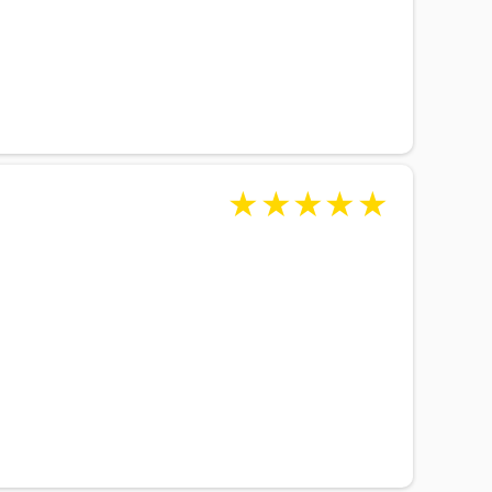
★
★
★
★
★