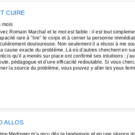
ET CUIRE
s mois
vec Romain Marchal et le mot est faible : il est tout simple
pacité rare à "lire" le corps et à cerner la personne immédia
ticulièrement douloureuse. Non seulement il a réussi à me s
é la cause exacte du problème. Là où d'autres cherchent en surf
écis qu'il a menés sur place ont confirmé ses intuitions : j'
te, pédagogue et d'une efficacité redoutable. Si vous cherc
ner la source du problème, vous pouvez y aller les yeux ferm
D ALLOS
me Medinger m'a reçu dès le lendemain et en une séance m'a