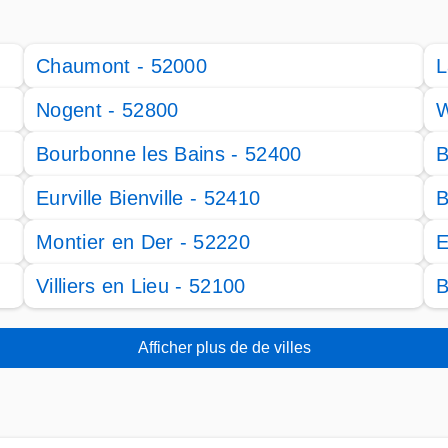
Chaumont - 52000
L
Nogent - 52800
W
Bourbonne les Bains - 52400
B
Eurville Bienville - 52410
B
Montier en Der - 52220
E
Villiers en Lieu - 52100
B
Afficher plus de de villes