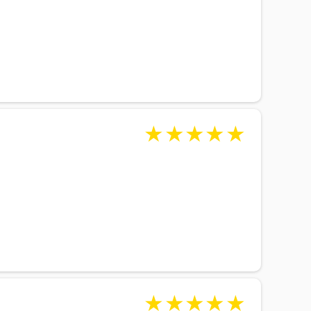
★
★
★
★
★
★
★
★
★
★