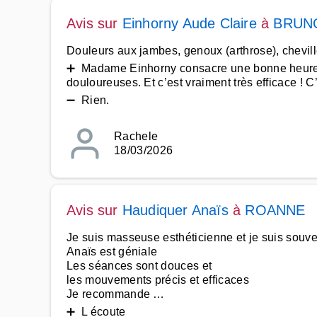
Avis sur
Einhorny Aude Claire
à
BRUN
Douleurs aux jambes, genoux (arthrose), chevill
➕ Madame Einhorny consacre une bonne heure à c
douloureuses. Et c’est vraiment très efficace ! C
➖ Rien.
Rachele
18/03/2026
Avis sur
Haudiquer Anaïs
à
ROANNE
Je suis masseuse esthéticienne et je suis souv
Anaïs est géniale
Les séances sont douces et
les mouvements précis et efficaces
Je recommande …
➕ L écoute