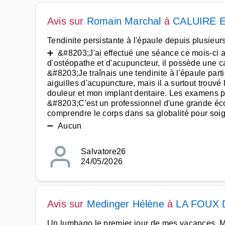
Avis sur
Romain Marchal
à
CALUIRE 
Tendinite persistante à l'épaule depuis plusieur
➕ &#8203;J'ai effectué une séance ce mois-ci a
d'ostéopathe et d'acupuncteur, il possède une ca
&#8203;Je traînais une tendinite à l'épaule par
aiguilles d'acupuncture, mais il a surtout trouv
douleur et mon implant dentaire. Les examens pr
&#8203;C'est un professionnel d'une grande écou
comprendre le corps dans sa globalité pour soig
➖ Aucun
Salvatore26
24/05/2026
Avis sur
Medinger Hélène
à
LA FOUX 
Un lumbago le premier jour de mes vacances, M