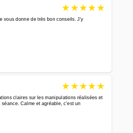
★
★
★
★
★
e vous donne de très bon conseils. J'y
★
★
★
★
★
ions claires sur les manipulations réalisées et
 la séance. Calme et agréable, c’est un