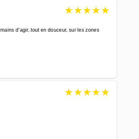
★
★
★
★
★
ins d’agir, tout en douceur, sur les zones
★
★
★
★
★