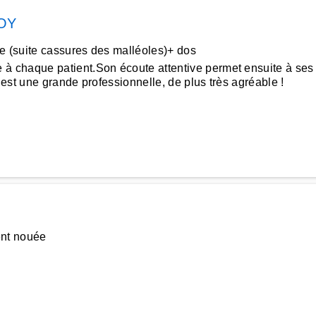
OY
e (suite cassures des malléoles)+ dos
haque patient.Son écoute attentive permet ensuite à ses ma
’est une grande professionnelle, de plus très agréable !
ent nouée