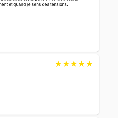
ment et quand je sens des tensions.
★
★
★
★
★