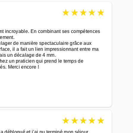
★
★
★
★
★
ment incroyable. En combinant ses compétences
tement.
oulager de manière spectaculaire grâce aux
ace, il a fait un lien impressionnant entre ma
avais un décalage de 4 mm.
hez un praticien qui prend le temps de
és. Merci encore !
★
★
★
★
★
 débloqué et j'ai pu terminé mon séjour