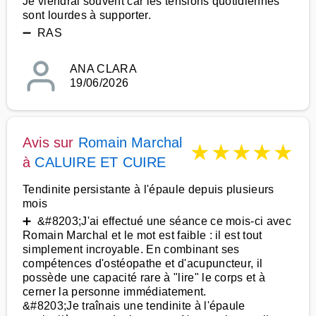
Je viendrai souvent car les tensions quotidiennes
sont lourdes à supporter.
➖ RAS
ANA CLARA
19/06/2026
Avis sur
Romain Marchal
★
★
★
★
★
à
CALUIRE ET CUIRE
Tendinite persistante à l'épaule depuis plusieurs
mois
➕ &#8203;J'ai effectué une séance ce mois-ci avec
Romain Marchal et le mot est faible : il est tout
simplement incroyable. En combinant ses
compétences d'ostéopathe et d'acupuncteur, il
possède une capacité rare à "lire" le corps et à
cerner la personne immédiatement.
&#8203;Je traînais une tendinite à l'épaule