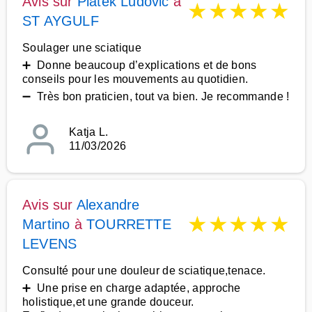
Avis sur
Piatek Ludovic
à
★
★
★
★
★
ST AYGULF
Soulager une sciatique
➕ Donne beaucoup d’explications et de bons
conseils pour les mouvements au quotidien.
➖ Très bon praticien, tout va bien. Je recommande !
Katja L.
11/03/2026
Avis sur
Alexandre
★
★
★
★
★
Martino
à
TOURRETTE
LEVENS
Consulté pour une douleur de sciatique,tenace.
➕ Une prise en charge adaptée, approche
holistique,et une grande douceur.