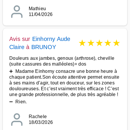
Mathieu
11/04/2026
Avis sur
Einhorny Aude
★
★
★
★
★
Claire
à
BRUNOY
Douleurs aux jambes, genoux (arthrose), cheville
(suite cassures des malléoles)+ dos
➕ Madame Einhorny consacre une bonne heure à
chaque patient.Son écoute attentive permet ensuite
à ses mains d’agir, tout en douceur, sur les zones
douloureuses. Et c’est vraiment très efficace ! C’est
une grande professionnelle, de plus très agréable !
➖ Rien.
Rachele
18/03/2026