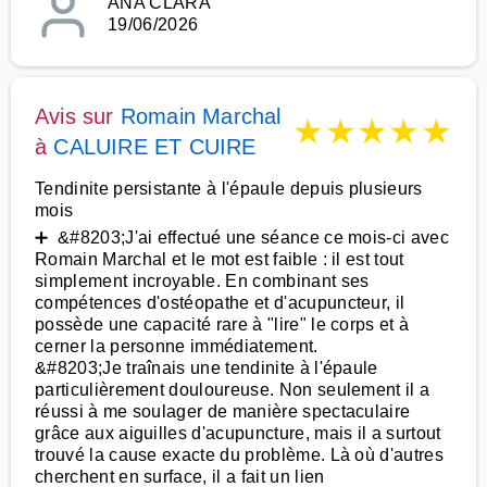
ANA CLARA
19/06/2026
Avis sur
Romain Marchal
★
★
★
★
★
à
CALUIRE ET CUIRE
Tendinite persistante à l'épaule depuis plusieurs
mois
➕ &#8203;J'ai effectué une séance ce mois-ci avec
Romain Marchal et le mot est faible : il est tout
simplement incroyable. En combinant ses
compétences d'ostéopathe et d'acupuncteur, il
possède une capacité rare à "lire" le corps et à
cerner la personne immédiatement.
&#8203;Je traînais une tendinite à l'épaule
particulièrement douloureuse. Non seulement il a
réussi à me soulager de manière spectaculaire
grâce aux aiguilles d'acupuncture, mais il a surtout
trouvé la cause exacte du problème. Là où d'autres
cherchent en surface, il a fait un lien