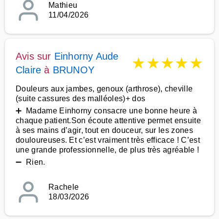
Mathieu
11/04/2026
Avis sur
Einhorny Aude
★
★
★
★
★
Claire
à
BRUNOY
Douleurs aux jambes, genoux (arthrose), cheville
(suite cassures des malléoles)+ dos
➕ Madame Einhorny consacre une bonne heure à
chaque patient.Son écoute attentive permet ensuite
à ses mains d’agir, tout en douceur, sur les zones
douloureuses. Et c’est vraiment très efficace ! C’est
une grande professionnelle, de plus très agréable !
➖ Rien.
Rachele
18/03/2026