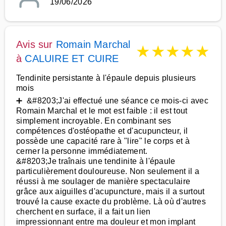
19/06/2026
Avis sur
Romain Marchal
★
★
★
★
★
à
CALUIRE ET CUIRE
Tendinite persistante à l'épaule depuis plusieurs
mois
➕ &#8203;J'ai effectué une séance ce mois-ci avec
Romain Marchal et le mot est faible : il est tout
simplement incroyable. En combinant ses
compétences d'ostéopathe et d'acupuncteur, il
possède une capacité rare à "lire" le corps et à
cerner la personne immédiatement.
&#8203;Je traînais une tendinite à l'épaule
particulièrement douloureuse. Non seulement il a
réussi à me soulager de manière spectaculaire
grâce aux aiguilles d'acupuncture, mais il a surtout
trouvé la cause exacte du problème. Là où d'autres
cherchent en surface, il a fait un lien
impressionnant entre ma douleur et mon implant