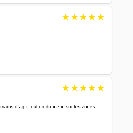
★
★
★
★
★
★
★
★
★
★
ins d’agir, tout en douceur, sur les zones