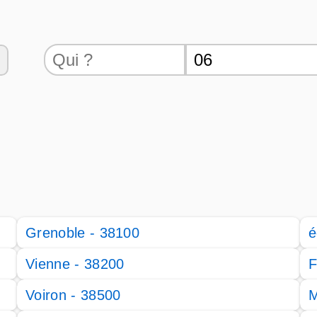
Grenoble - 38100
é
Vienne - 38200
F
Voiron - 38500
M