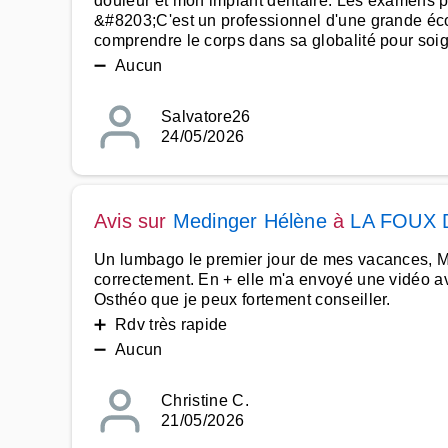
douleur et mon implant dentaire. Les examens pr
&#8203;C'est un professionnel d'une grande écou
comprendre le corps dans sa globalité pour soig
➖ Aucun
Salvatore26
24/05/2026
Avis sur
Medinger Hélène
à
LA FOUX 
Un lumbago le premier jour de mes vacances, M
correctement. En + elle m'a envoyé une vidéo av
Osthéo que je peux fortement conseiller.
➕ Rdv très rapide
➖ Aucun
Christine C.
21/05/2026