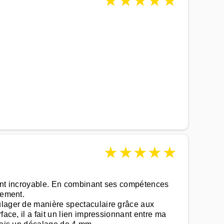
★
★
★
★
★
★
★
★
★
★
ment incroyable. En combinant ses compétences
tement.
oulager de manière spectaculaire grâce aux
ace, il a fait un lien impressionnant entre ma