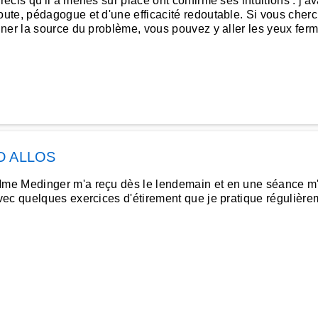
écis qu'il a menés sur place ont confirmé ses intuitions : j'
te, pédagogue et d'une efficacité redoutable. Si vous cherc
ner la source du problème, vous pouvez y aller les yeux ferm
D ALLOS
me Medinger m'a reçu dès le lendemain et en une séance m'a
ec quelques exercices d'étirement que je pratique régulière