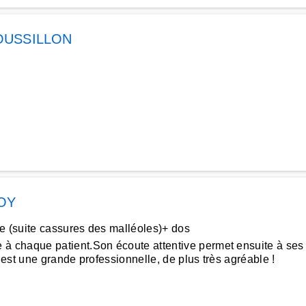
OUSSILLON
OY
e (suite cassures des malléoles)+ dos
haque patient.Son écoute attentive permet ensuite à ses ma
’est une grande professionnelle, de plus très agréable !