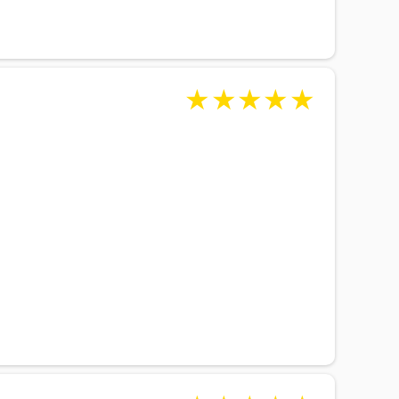
★
★
★
★
★