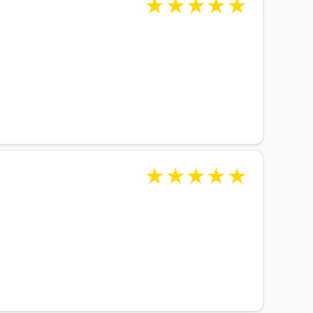
★
★
★
★
★
★
★
★
★
★