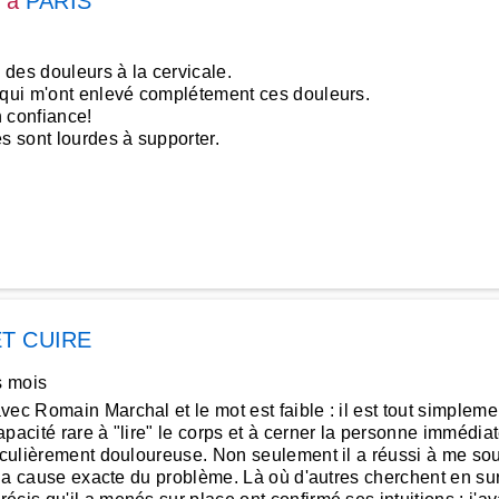
à
PARIS
des douleurs à la cervicale.
s qui m'ont enlevé complétement ces douleurs.
en confiance!
s sont lourdes à supporter.
ET CUIRE
s mois
vec Romain Marchal et le mot est faible : il est tout simple
pacité rare à "lire" le corps et à cerner la personne immédia
ticulièrement douloureuse. Non seulement il a réussi à me s
é la cause exacte du problème. Là où d'autres cherchent en surf