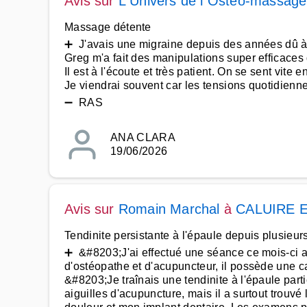
Avis sur
L Univers de l Ostéo-massage
Massage détente
➕ J'avais une migraine depuis des années dû à 
Greg m'a fait des manipulations super efficace
Il est à l'écoute et très patient. On se sent vite 
Je viendrai souvent car les tensions quotidienne
➖ RAS
ANA CLARA
19/06/2026
Avis sur
Romain Marchal
à
CALUIRE 
Tendinite persistante à l'épaule depuis plusieur
➕ &#8203;J'ai effectué une séance ce mois-ci a
d'ostéopathe et d'acupuncteur, il possède une ca
&#8203;Je traînais une tendinite à l'épaule par
aiguilles d'acupuncture, mais il a surtout trouv