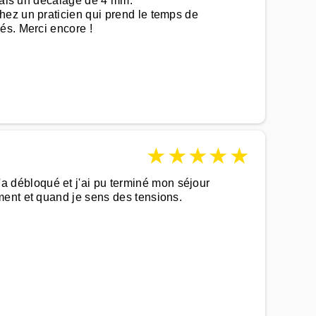
avais un décalage de 4 mm.
hez un praticien qui prend le temps de
és. Merci encore !
★
★
★
★
★
 débloqué et j'ai pu terminé mon séjour
ment et quand je sens des tensions.