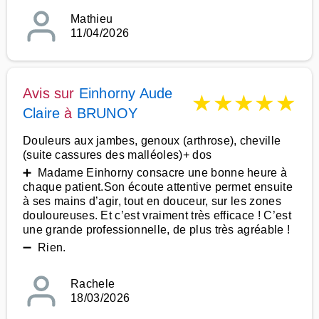
Mathieu
11/04/2026
Avis sur
Einhorny Aude
★
★
★
★
★
Claire
à
BRUNOY
Douleurs aux jambes, genoux (arthrose), cheville
(suite cassures des malléoles)+ dos
➕ Madame Einhorny consacre une bonne heure à
chaque patient.Son écoute attentive permet ensuite
à ses mains d’agir, tout en douceur, sur les zones
douloureuses. Et c’est vraiment très efficace ! C’est
une grande professionnelle, de plus très agréable !
➖ Rien.
Rachele
18/03/2026