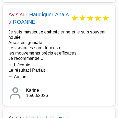
Avis sur
Haudiquer Anaïs
★
★
★
★
★
à
ROANNE
Je suis masseuse esthéticienne et je suis souvent
nouée
Anaïs est géniale
Les séances sont douces et
les mouvements précis et efficaces
Je recommande …
➕ L écoute
Le résultat ! Parfait
➖ Aucun
Karine
16/03/2026
Avis sur
Piatek Ludovic
à