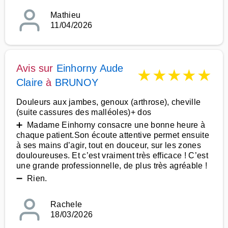
Mathieu
11/04/2026
Avis sur
Einhorny Aude
★
★
★
★
★
Claire
à
BRUNOY
Douleurs aux jambes, genoux (arthrose), cheville
(suite cassures des malléoles)+ dos
➕ Madame Einhorny consacre une bonne heure à
chaque patient.Son écoute attentive permet ensuite
à ses mains d’agir, tout en douceur, sur les zones
douloureuses. Et c’est vraiment très efficace ! C’est
une grande professionnelle, de plus très agréable !
➖ Rien.
Rachele
18/03/2026