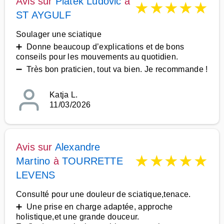
Avis sur
Piatek Ludovic
à
★
★
★
★
★
ST AYGULF
Soulager une sciatique
➕ Donne beaucoup d’explications et de bons
conseils pour les mouvements au quotidien.
➖ Très bon praticien, tout va bien. Je recommande !
Katja L.
11/03/2026
Avis sur
Alexandre
★
★
★
★
★
Martino
à
TOURRETTE
LEVENS
Consulté pour une douleur de sciatique,tenace.
➕ Une prise en charge adaptée, approche
holistique,et une grande douceur.