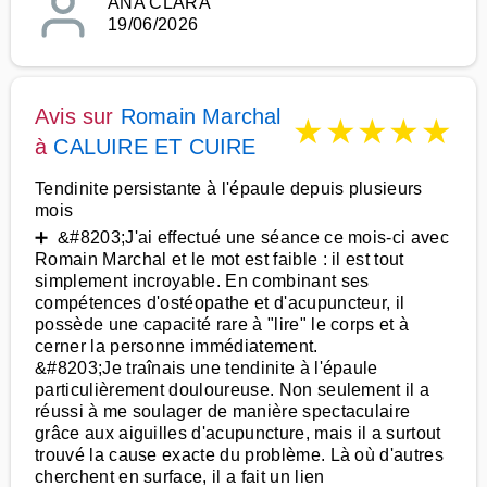
ANA CLARA
19/06/2026
Avis sur
Romain Marchal
★
★
★
★
★
à
CALUIRE ET CUIRE
Tendinite persistante à l'épaule depuis plusieurs
mois
➕ &#8203;J'ai effectué une séance ce mois-ci avec
Romain Marchal et le mot est faible : il est tout
simplement incroyable. En combinant ses
compétences d'ostéopathe et d'acupuncteur, il
possède une capacité rare à "lire" le corps et à
cerner la personne immédiatement.
&#8203;Je traînais une tendinite à l'épaule
particulièrement douloureuse. Non seulement il a
réussi à me soulager de manière spectaculaire
grâce aux aiguilles d'acupuncture, mais il a surtout
trouvé la cause exacte du problème. Là où d'autres
cherchent en surface, il a fait un lien