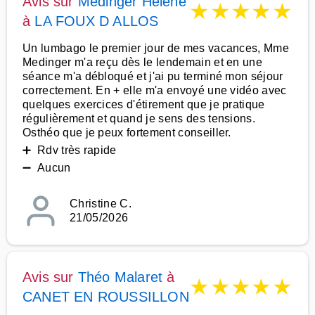
Avis sur
Medinger Hélène
★
★
★
★
★
à
LA FOUX D ALLOS
Un lumbago le premier jour de mes vacances, Mme
Medinger m'a reçu dès le lendemain et en une
séance m'a débloqué et j'ai pu terminé mon séjour
correctement. En + elle m'a envoyé une vidéo avec
quelques exercices d'étirement que je pratique
régulièrement et quand je sens des tensions.
Osthéo que je peux fortement conseiller.
➕ Rdv très rapide
➖ Aucun
Christine C.
21/05/2026
Avis sur
Théo Malaret
à
★
★
★
★
★
CANET EN ROUSSILLON