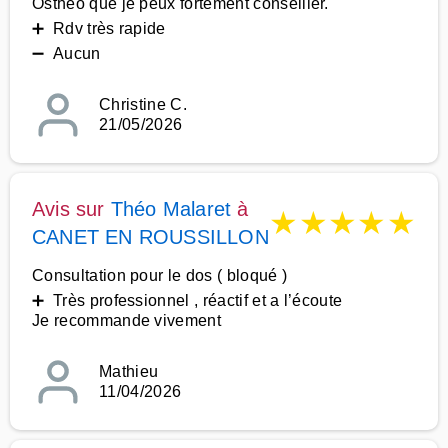
Osthéo que je peux fortement conseiller.
➕ Rdv très rapide
➖ Aucun
Christine C.
21/05/2026
Avis sur
Théo Malaret
à
★
★
★
★
★
CANET EN ROUSSILLON
Consultation pour le dos ( bloqué )
➕ Très professionnel , réactif et a l’écoute
Je recommande vivement
Mathieu
11/04/2026