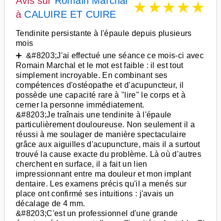
Avis sur
Romain Marchal
★
★
★
★
★
à
CALUIRE ET CUIRE
Tendinite persistante à l'épaule depuis plusieurs
mois
➕ &#8203;J'ai effectué une séance ce mois-ci avec
Romain Marchal et le mot est faible : il est tout
simplement incroyable. En combinant ses
compétences d'ostéopathe et d'acupuncteur, il
possède une capacité rare à "lire" le corps et à
cerner la personne immédiatement.
&#8203;Je traînais une tendinite à l'épaule
particulièrement douloureuse. Non seulement il a
réussi à me soulager de manière spectaculaire
grâce aux aiguilles d'acupuncture, mais il a surtout
trouvé la cause exacte du problème. Là où d'autres
cherchent en surface, il a fait un lien
impressionnant entre ma douleur et mon implant
dentaire. Les examens précis qu'il a menés sur
place ont confirmé ses intuitions : j'avais un
décalage de 4 mm.
&#8203;C'est un professionnel d'une grande