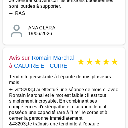
Je viendrai souvent car les tensions quotidiennes
sont lourdes à supporter.
➖ RAS
ANA CLARA
19/06/2026
Avis sur
Romain Marchal
★
★
★
★
★
à
CALUIRE ET CUIRE
Tendinite persistante à l'épaule depuis plusieurs
mois
➕ &#8203;J'ai effectué une séance ce mois-ci avec
Romain Marchal et le mot est faible : il est tout
simplement incroyable. En combinant ses
compétences d'ostéopathe et d'acupuncteur, il
possède une capacité rare à "lire" le corps et à
cerner la personne immédiatement.
&#8203;Je traînais une tendinite à l'épaule