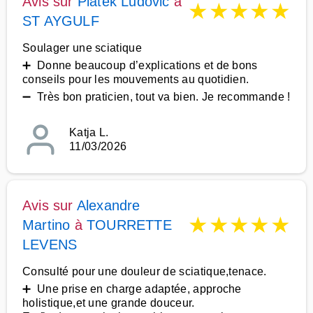
Avis sur
Piatek Ludovic
à
★
★
★
★
★
ST AYGULF
Soulager une sciatique
➕ Donne beaucoup d’explications et de bons
conseils pour les mouvements au quotidien.
➖ Très bon praticien, tout va bien. Je recommande !
Katja L.
11/03/2026
Avis sur
Alexandre
★
★
★
★
★
Martino
à
TOURRETTE
LEVENS
Consulté pour une douleur de sciatique,tenace.
➕ Une prise en charge adaptée, approche
holistique,et une grande douceur.