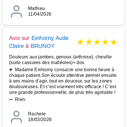
Mathieu
11/04/2026
Avis sur
Einhorny Aude
★
★
★
★
★
Claire
à
BRUNOY
Douleurs aux jambes, genoux (arthrose), cheville
(suite cassures des malléoles)+ dos
➕ Madame Einhorny consacre une bonne heure à
chaque patient.Son écoute attentive permet ensuite
à ses mains d’agir, tout en douceur, sur les zones
douloureuses. Et c’est vraiment très efficace ! C’est
une grande professionnelle, de plus très agréable !
➖ Rien.
Rachele
18/03/2026