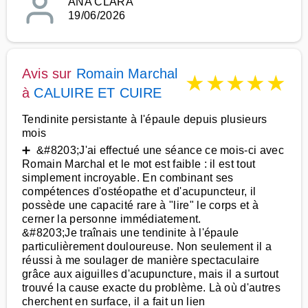
ANA CLARA
19/06/2026
Avis sur
Romain Marchal
★
★
★
★
★
à
CALUIRE ET CUIRE
Tendinite persistante à l'épaule depuis plusieurs
mois
➕ &#8203;J'ai effectué une séance ce mois-ci avec
Romain Marchal et le mot est faible : il est tout
simplement incroyable. En combinant ses
compétences d'ostéopathe et d'acupuncteur, il
possède une capacité rare à "lire" le corps et à
cerner la personne immédiatement.
&#8203;Je traînais une tendinite à l'épaule
particulièrement douloureuse. Non seulement il a
réussi à me soulager de manière spectaculaire
grâce aux aiguilles d'acupuncture, mais il a surtout
trouvé la cause exacte du problème. Là où d'autres
cherchent en surface, il a fait un lien