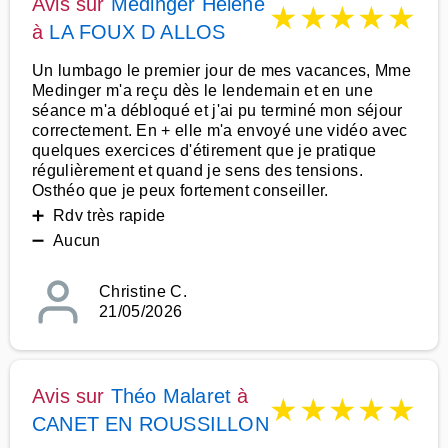
Avis sur
Medinger Hélène
★
★
★
★
★
à
LA FOUX D ALLOS
Un lumbago le premier jour de mes vacances, Mme
Medinger m'a reçu dès le lendemain et en une
séance m'a débloqué et j'ai pu terminé mon séjour
correctement. En + elle m'a envoyé une vidéo avec
quelques exercices d'étirement que je pratique
régulièrement et quand je sens des tensions.
Osthéo que je peux fortement conseiller.
➕ Rdv très rapide
➖ Aucun
Christine C.
21/05/2026
Avis sur
Théo Malaret
à
★
★
★
★
★
CANET EN ROUSSILLON