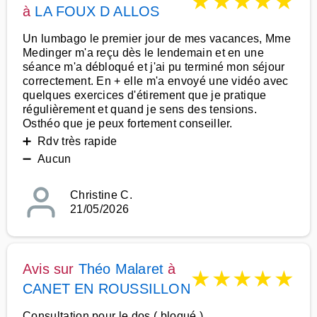
★
★
★
★
★
à
LA FOUX D ALLOS
Un lumbago le premier jour de mes vacances, Mme
Medinger m'a reçu dès le lendemain et en une
séance m'a débloqué et j'ai pu terminé mon séjour
correctement. En + elle m'a envoyé une vidéo avec
quelques exercices d'étirement que je pratique
régulièrement et quand je sens des tensions.
Osthéo que je peux fortement conseiller.
➕ Rdv très rapide
➖ Aucun
Christine C.
21/05/2026
Avis sur
Théo Malaret
à
★
★
★
★
★
CANET EN ROUSSILLON
Consultation pour le dos ( bloqué )