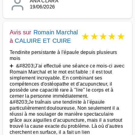
ANA CLARA
19/06/2026
Avis sur
Romain Marchal
★
★
★
★
★
à
CALUIRE ET CUIRE
Tendinite persistante à l'épaule depuis plusieurs
mois
➕ &#8203;J'ai effectué une séance ce mois-ci avec
Romain Marchal et le mot est faible : il est tout
simplement incroyable. En combinant ses
compétences d'ostéopathe et d'acupuncteur, il
possède une capacité rare à "lire" le corps et à
cerner la personne immédiatement.
&#8203;Je traînais une tendinite à l'épaule
particulièrement douloureuse. Non seulement il a
réussi à me soulager de manière spectaculaire
grâce aux aiguilles d'acupuncture, mais il a surtout
trouvé la cause exacte du problème. Là où d'autres
cherchent en surface, il a fait un lien