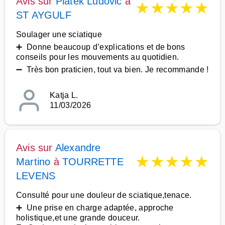
Avis sur
Piatek Ludovic
à
★
★
★
★
★
ST AYGULF
Soulager une sciatique
➕ Donne beaucoup d’explications et de bons
conseils pour les mouvements au quotidien.
➖ Très bon praticien, tout va bien. Je recommande !
Katja L.
11/03/2026
Avis sur
Alexandre
★
★
★
★
★
Martino
à
TOURRETTE
LEVENS
Consulté pour une douleur de sciatique,tenace.
➕ Une prise en charge adaptée, approche
holistique,et une grande douceur.