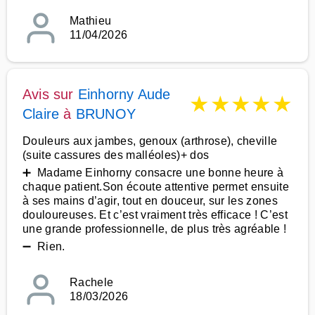
Mathieu
11/04/2026
Avis sur
Einhorny Aude
★
★
★
★
★
Claire
à
BRUNOY
Douleurs aux jambes, genoux (arthrose), cheville
(suite cassures des malléoles)+ dos
➕ Madame Einhorny consacre une bonne heure à
chaque patient.Son écoute attentive permet ensuite
à ses mains d’agir, tout en douceur, sur les zones
douloureuses. Et c’est vraiment très efficace ! C’est
une grande professionnelle, de plus très agréable !
➖ Rien.
Rachele
18/03/2026