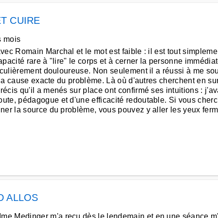
ET CUIRE
s mois
vec Romain Marchal et le mot est faible : il est tout simple
pacité rare à "lire" le corps et à cerner la personne immédia
ticulièrement douloureuse. Non seulement il a réussi à me s
é la cause exacte du problème. Là où d'autres cherchent en surf
écis qu'il a menés sur place ont confirmé ses intuitions : j'
te, pédagogue et d'une efficacité redoutable. Si vous cherc
ner la source du problème, vous pouvez y aller les yeux ferm
D ALLOS
me Medinger m'a reçu dès le lendemain et en une séance m'a