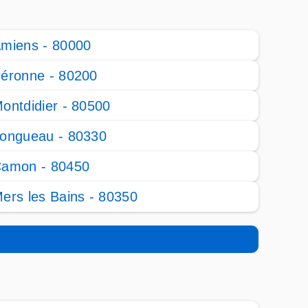
miens - 80000
éronne - 80200
ontdidier - 80500
ongueau - 80330
amon - 80450
ers les Bains - 80350