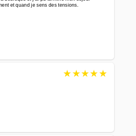
ment et quand je sens des tensions.
★
★
★
★
★