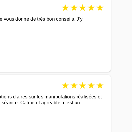
★
★
★
★
★
e vous donne de très bon conseils. J'y
★
★
★
★
★
ions claires sur les manipulations réalisées et
 la séance. Calme et agréable, c’est un