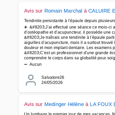
Avis sur
Romain Marchal
à
CALUIRE 
Tendinite persistante à l'épaule depuis plusieur
➕ &#8203;J'ai effectué une séance ce mois-ci a
d'ostéopathe et d'acupuncteur, il possède une ca
&#8203;Je traînais une tendinite à l'épaule par
aiguilles d'acupuncture, mais il a surtout trouv
douleur et mon implant dentaire. Les examens pr
&#8203;C'est un professionnel d'une grande écou
comprendre le corps dans sa globalité pour soig
➖ Aucun
Salvatore26
24/05/2026
Avis sur
Medinger Hélène
à
LA FOUX 
Un lumbago le premier jour de mes vacances, M