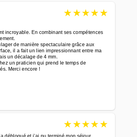
★
★
★
★
★
ment incroyable. En combinant ses compétences
tement.
oulager de manière spectaculaire grâce aux
ace, il a fait un lien impressionnant entre ma
avais un décalage de 4 mm.
hez un praticien qui prend le temps de
és. Merci encore !
★
★
★
★
★
 débloqué et j'ai pu terminé mon séjour