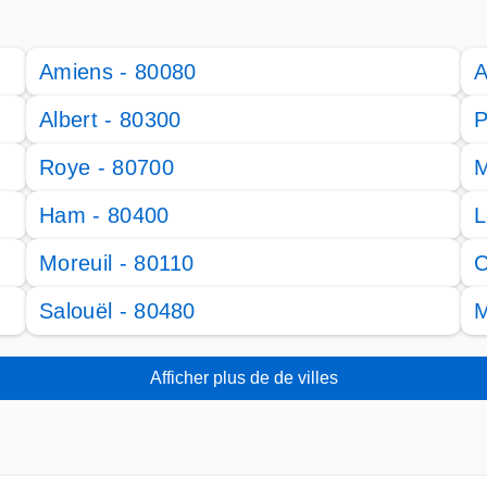
Amiens - 80080
A
Albert - 80300
P
Roye - 80700
M
Ham - 80400
L
Moreuil - 80110
C
Salouël - 80480
M
Afficher plus de de villes