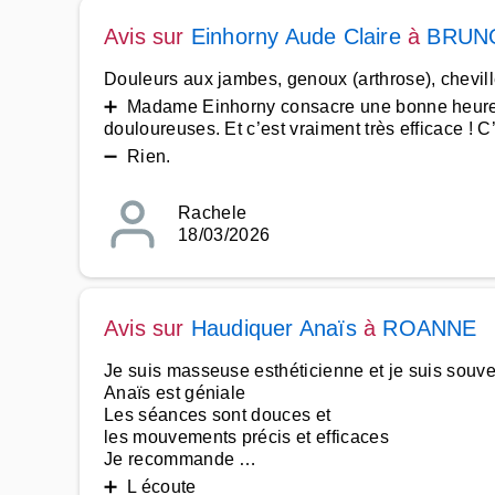
Avis sur
Einhorny Aude Claire
à
BRUN
Douleurs aux jambes, genoux (arthrose), chevill
➕ Madame Einhorny consacre une bonne heure à c
douloureuses. Et c’est vraiment très efficace ! C
➖ Rien.
Rachele
18/03/2026
Avis sur
Haudiquer Anaïs
à
ROANNE
Je suis masseuse esthéticienne et je suis souv
Anaïs est géniale
Les séances sont douces et
les mouvements précis et efficaces
Je recommande …
➕ L écoute