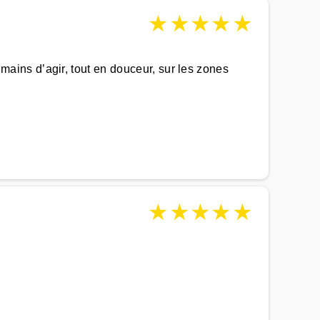
★
★
★
★
★
ins d’agir, tout en douceur, sur les zones
★
★
★
★
★