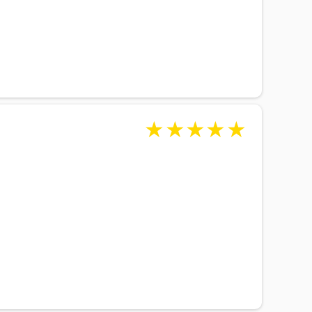
★
★
★
★
★