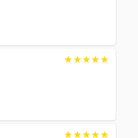
★
★
★
★
★
★
★
★
★
★