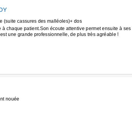
OY
e (suite cassures des malléoles)+ dos
haque patient.Son écoute attentive permet ensuite à ses ma
’est une grande professionnelle, de plus très agréable !
ent nouée