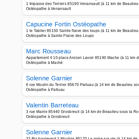
1 Impasse des Terriers 85190 Venansault (à 11 km de Beaulieu
Ostéopathe à Venansault
Capucine Fortin Ostéopathe
1 le Tablier 85150 Sainte flaive des loups (à 11 km de Beaulie
Ostéopathe à Sainte Flaive des Loups
Marc Rousseau
Appartement 4 10 place Ancien Lavoir 85190 Mache (à 11 km d
Ostéopathe à Maché
Solenne Garnier
6 rue Moulin du Terrier 85670 Palluau (à 14 km de Beaulieu so
Ostéopathe à Palluau
Valentin Barreteau
3 rue Mairie 85440 Grosbreuil (à 14 km de Beaulieu sous la Ro
Ostéopathe à Grosbreuil
Solenne Garnier
32 Bis boulevard 2 Moulins 85170 Le poire sur vie (à 14 km de