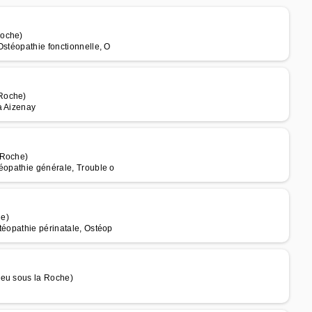
Roche)
Ostéopathie fonctionnelle, O
 Roche)
à Aizenay
 Roche)
téopathie générale, Trouble o
he)
téopathie périnatale, Ostéop
ieu sous la Roche)