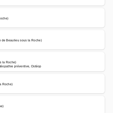
Roche)
m de Beaulieu sous la Roche)
s la Roche)
téopathie préventive, Ostéop
la Roche)
he)