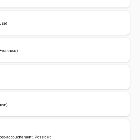
use)
 Freneuse)
euse)
ost-accouchement, Possibilit