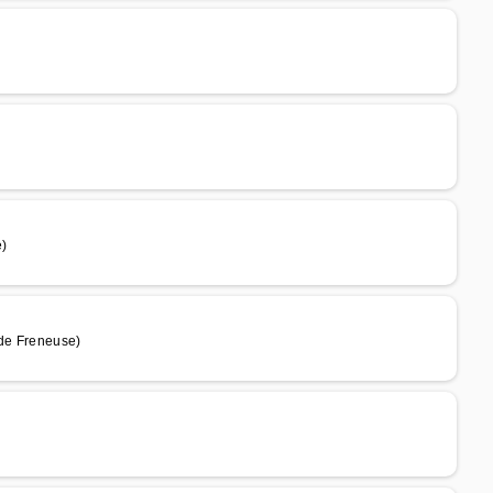
e)
de Freneuse)