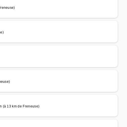
Freneuse)
se)
neuse)
n (à 13 km de Freneuse)