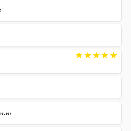
)
★
★
★
★
★
eneuse)