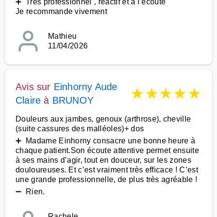
➕ Très professionnel , réactif et a l’écoute
Je recommande vivement
Mathieu
11/04/2026
Avis sur
Einhorny Aude
★
★
★
★
★
Claire
à
BRUNOY
Douleurs aux jambes, genoux (arthrose), cheville
(suite cassures des malléoles)+ dos
➕ Madame Einhorny consacre une bonne heure à
chaque patient.Son écoute attentive permet ensuite
à ses mains d’agir, tout en douceur, sur les zones
douloureuses. Et c’est vraiment très efficace ! C’est
une grande professionnelle, de plus très agréable !
➖ Rien.
Rachele